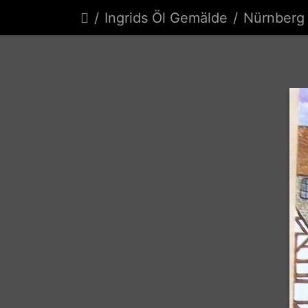
Ingrids Öl Gemälde
Nürnberg