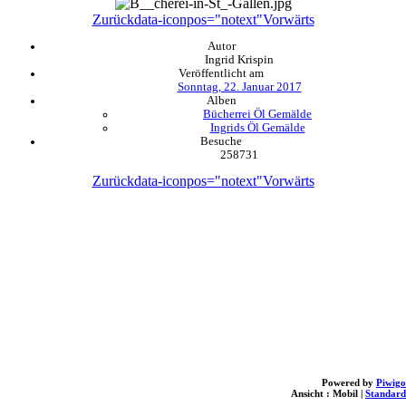
Zurück
data-iconpos="notext"
Vorwärts
Autor
Ingrid Krispin
Veröffentlicht am
Sonntag, 22. Januar 2017
Alben
Bücherrei Öl Gemälde
Ingrids Öl Gemälde
Besuche
258731
Zurück
data-iconpos="notext"
Vorwärts
Powered by
Piwigo
Ansicht :
Mobil
|
Standard