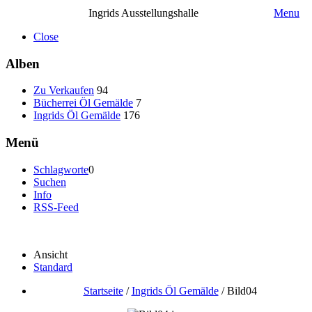
Ingrids Ausstellungshalle
Menu
Close
Alben
Zu Verkaufen
94
Bücherrei Öl Gemälde
7
Ingrids Öl Gemälde
176
Menü
Schlagworte
0
Suchen
Info
RSS-Feed
Ansicht
Standard
Startseite
/
Ingrids Öl Gemälde
/
Bild04