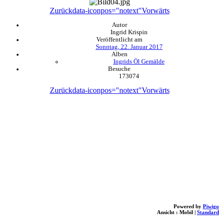
Zurück
data-iconpos="notext"
Vorwärts
Autor
Ingrid Krispin
Veröffentlicht am
Sonntag, 22. Januar 2017
Alben
Ingrids Öl Gemälde
Besuche
173074
Zurück
data-iconpos="notext"
Vorwärts
Powered by
Piwigo
Ansicht :
Mobil
|
Standard