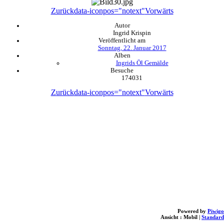
Zurück
data-iconpos="notext"
Vorwärts
Autor
Ingrid Krispin
Veröffentlicht am
Sonntag, 22. Januar 2017
Alben
Ingrids Öl Gemälde
Besuche
174031
Zurück
data-iconpos="notext"
Vorwärts
Powered by
Piwigo
Ansicht :
Mobil
|
Standard